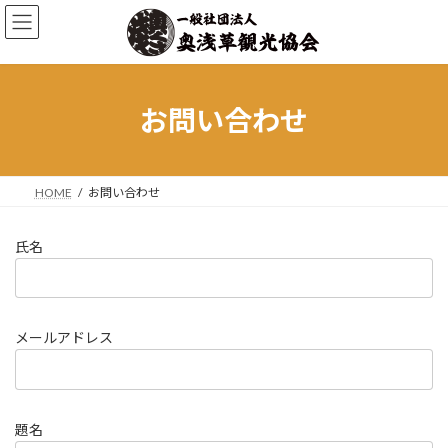
コ
ナ
ン
ビ
テ
ゲ
ン
ー
ツ
シ
へ
ョ
お問い合わせ
ス
ン
キ
に
ッ
移
プ
動
HOME
お問い合わせ
氏名
メールアドレス
題名