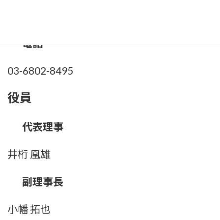
台東区千束3-19-3グリーンビル2階
電話
03-6802-8495
役員
代表理事
井桁 凰雄
副理事長
小幡 拓也